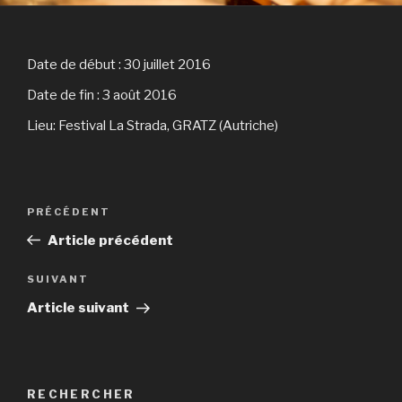
Date de début :
30 juillet 2016
Date de fin :
3 août 2016
Lieu:
Festival La Strada, GRATZ (Autriche)
Navigation
Article
PRÉCÉDENT
de
précédent
Article précédent
l’article
Article
SUIVANT
suivant
Article suivant
RECHERCHER